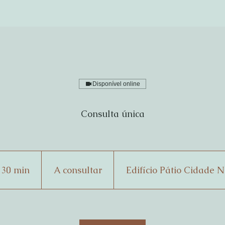
Disponível online
Consulta única
A
consultar
 30 min
1
A consultar
Edifício Pátio Cidade 
3
0
m
i