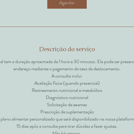
Agendar
n
Descrição do serviço
nal tem a duração aproximada de 1 hora e 30 minutos. Ela pode ser presenci
endereço mediante o pagamento da taxa de deslocamento.
A consulta inclui:
Avaliação física (quando presencial)
Rastreamento nutricional e metabólico
Diagnóstico nutricional
Solicitação de exames
Prescrição de suplementação
 plano alimentar personalizado que será disponibilizado na nossa plataform
15 dias após a consulta para tirar dúvidas e fazer ajustes.
Não há retorno.