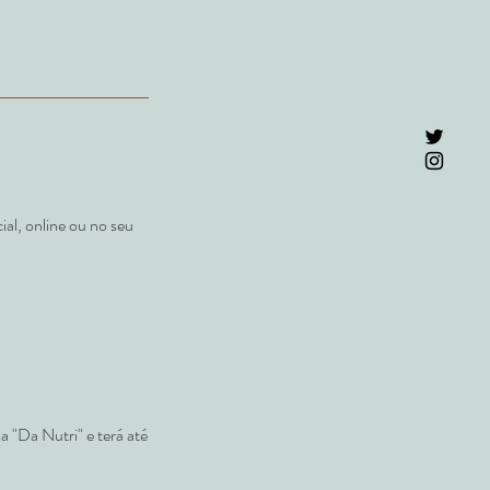
al, online ou no seu
a "Da Nutri" e terá até