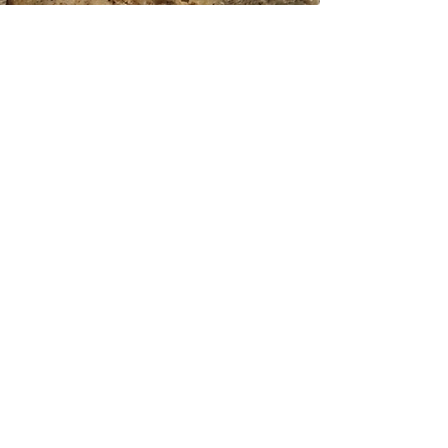
Bolo de frigideira de banana
Funcional e nutritivo
Livia Dickson
PhD in Nutrition, Food Science
and Biotechnology